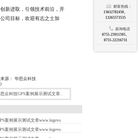
财富热线：
创新进取，引领技术前沿，开
13632782450、
13265573535
为公司目标，欢迎有志之士加
咨询电话
0755-25911595、
0755-22216731
来源： 华思众科技
0
思众科技GPS案例展示测试文章..
S案例展示测试文章www.legevo.
S案例展示测试文章www.legevo.