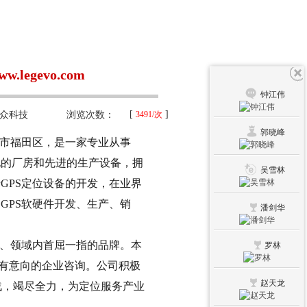
egevo.com
钟江伟
[
]
众科技
浏览次数：
3491/次
郭晓峰
圳市福田区，是一家专业从事
化的厂房和先进的生产设备，拥
吴雪林
GPS定位设备的开发，在业界
GPS软硬件开发、生产、销
潘剑华
、领域内首屈一指的品牌。本
罗林
迎有意向的企业咨询。公司积极
赵天龙
战，竭尽全力，为定位服务产业